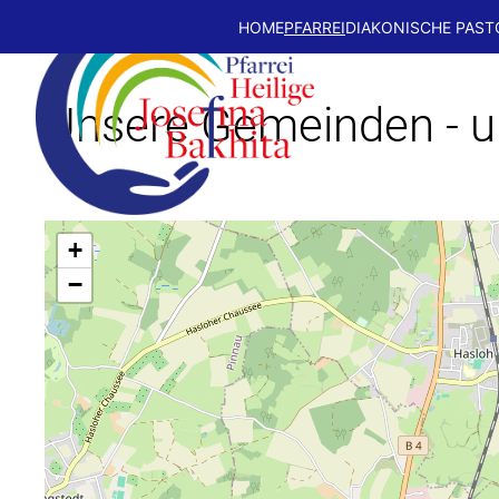
HOME
PFARREI
DIAKONISCHE PAST
Unsere Gemeinden - u
+
−