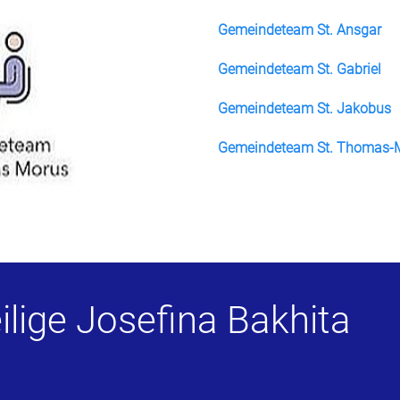
Gemeindeteam St. Ansgar
Gemeindeteam St. Gabriel
Gemeindeteam St. Jakobus
Gemeindeteam St. Thomas-
ilige Josefina Bakhita