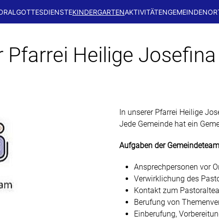
ORAL
GOTTESDIENSTE
KINDERGARTEN
AKTIVITÄTEN
GEMEINDEN
OR
Pfarrei Heilige Josefina
In unserer Pfarrei Heilige Jo
Jede Gemeinde hat ein Gemei
Aufgaben der Gemeindetea
Ansprechpersonen vor O
Verwirklichung des Pasto
Kontakt zum Pastoralte
Berufung von Themenver
Einberufung, Vorbereitu