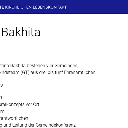
TE KIRCHLICHEN LEBENS
KONTAKT
Sankt Gabriel
Eidelstedt
 Bakhita
sefina Bakhita bestehen vier Gemeinden,
ndeteam (GT) aus drei bis fünf Ehrenamtlichen
ms
rt
ralkonzepts vor Ort
am
antwortlichen
ng und Leitung der Gemeindekonferenz